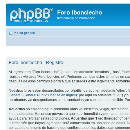
Foro Ibonciecho
Intercambio de información
Índice general
Foro Ibonciecho - Registro
Al ingresar en "Foro Ibonciecho" (de aquí en adelante "nosotros", "nos", "nuest
registres y/o uses "Foro Ibonciecho". Podemos cambiar estos términos en cua
después de esos cambios significa que
acuerdas
estar legalmente sometido 
Nuestros foros están desarrollados por phpBB (de aquí en adelante "ellos", 
General (General Public License en inglés)
" (de aquí en adelante "GPL") y 
aprobamos y/o desaprobamos como conductas y/o contenido permisible. Para
Acuerdas
no enviar ningun contenido abusivo, obsceno, vulgar, difamatorio, 
Internacionales. Hacer eso provocará que seas inmediata y permanentemente e
ayuda para reforzar estas condiciones.
Acuerdas
que "Foro Ibonciecho" tien
información que hayas ingresado será almacenada en una base de datos. Dad
por cualquier intento de hacking que conlleve a que los datos sean comprom