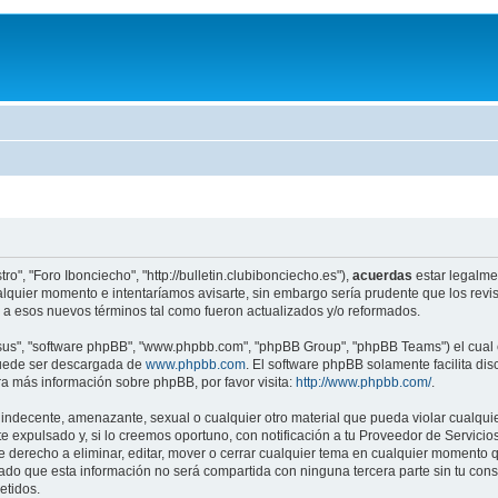
ro", "Foro Ibonciecho", "http://bulletin.clubibonciecho.es"),
acuerdas
estar legalmen
lquier momento e intentaríamos avisarte, sin embargo sería prudente que los revis
a esos nuevos términos tal como fueron actualizados y/o reformados.
"sus", "software phpBB", "www.phpbb.com", "phpBB Group", "phpBB Teams") el cual e
puede ser descargada de
www.phpbb.com
. El software phpBB solamente facilita di
 más información sobre phpBB, por favor visita:
http://www.phpbb.com/
.
indecente, amenazante, sexual o cualquier otro material que pueda violar cualquier
xpulsado y, si lo creemos oportuno, con notificación a tu Proveedor de Servicios 
e derecho a eliminar, editar, mover o cerrar cualquier tema en cualquier moment
o que esta información no será compartida con ninguna tercera parte sin tu cons
etidos.