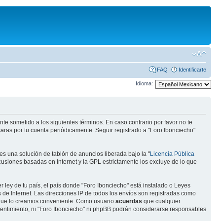
FAQ
Identificarte
Idioma:
te sometido a los siguientes términos. En caso contrario por favor no te
aras por tu cuenta periódicamente. Seguir registrado a "Foro Ibonciecho"
s una solución de tablón de anuncios liberada bajo la "
Licencia Pública
scusiones basadas en Internet y la GPL estrictamente los excluye de lo que
 ley de tu país, el país donde "Foro Ibonciecho" está instalado o Leyes
de Internet. Las direcciones IP de todos los envíos son registradas como
o que lo creamos conveniente. Como usuario
acuerdas
que cualquier
entimiento, ni "Foro Ibonciecho" ni phpBB podrán considerarse responsables