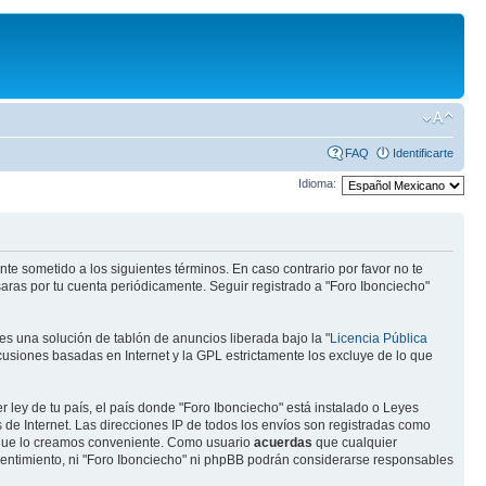
FAQ
Identificarte
Idioma:
te sometido a los siguientes términos. En caso contrario por favor no te
aras por tu cuenta periódicamente. Seguir registrado a "Foro Ibonciecho"
s una solución de tablón de anuncios liberada bajo la "
Licencia Pública
scusiones basadas en Internet y la GPL estrictamente los excluye de lo que
 ley de tu país, el país donde "Foro Ibonciecho" está instalado o Leyes
de Internet. Las direcciones IP de todos los envíos son registradas como
o que lo creamos conveniente. Como usuario
acuerdas
que cualquier
entimiento, ni "Foro Ibonciecho" ni phpBB podrán considerarse responsables