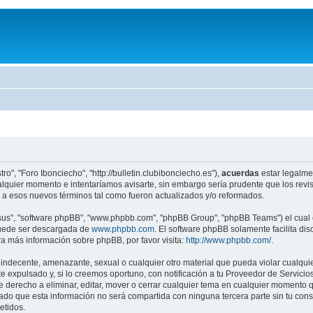
ro", "Foro Ibonciecho", "http://bulletin.clubibonciecho.es"),
acuerdas
estar legalmen
lquier momento e intentaríamos avisarte, sin embargo sería prudente que los revis
a esos nuevos términos tal como fueron actualizados y/o reformados.
"sus", "software phpBB", "www.phpbb.com", "phpBB Group", "phpBB Teams") el cual e
puede ser descargada de
www.phpbb.com
. El software phpBB solamente facilita di
 más información sobre phpBB, por favor visita:
http://www.phpbb.com/
.
indecente, amenazante, sexual o cualquier otro material que pueda violar cualquier
xpulsado y, si lo creemos oportuno, con notificación a tu Proveedor de Servicios 
e derecho a eliminar, editar, mover o cerrar cualquier tema en cualquier moment
o que esta información no será compartida con ninguna tercera parte sin tu cons
etidos.