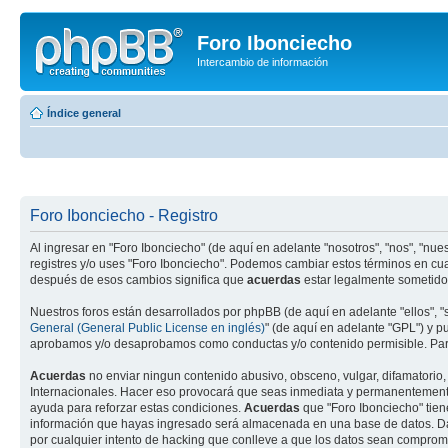
Foro Ibonciecho
Intercambio de información
Índice general
Foro Ibonciecho - Registro
Al ingresar en "Foro Ibonciecho" (de aquí en adelante "nosotros", "nos", "nuest
registres y/o uses "Foro Ibonciecho". Podemos cambiar estos términos en cua
después de esos cambios significa que
acuerdas
estar legalmente sometido 
Nuestros foros están desarrollados por phpBB (de aquí en adelante "ellos", 
General (General Public License en inglés)
" (de aquí en adelante "GPL") y 
aprobamos y/o desaprobamos como conductas y/o contenido permisible. Para
Acuerdas
no enviar ningun contenido abusivo, obsceno, vulgar, difamatorio, 
Internacionales. Hacer eso provocará que seas inmediata y permanentemente e
ayuda para reforzar estas condiciones.
Acuerdas
que "Foro Ibonciecho" tien
información que hayas ingresado será almacenada en una base de datos. Dad
por cualquier intento de hacking que conlleve a que los datos sean comprom