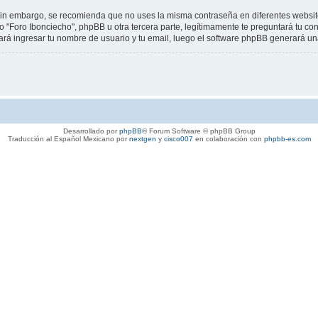
. Sin embargo, se recomienda que no uses la misma contraseña en diferentes website
Foro Ibonciecho", phpBB u otra tercera parte, legítimamente te preguntará tu contr
itará ingresar tu nombre de usuario y tu email, luego el software phpBB generará 
Desarrollado por
phpBB
® Forum Software © phpBB Group
Traducción al Español Mexicano por
nextgen
y
cisco007
en colaboración con
phpbb-es.com