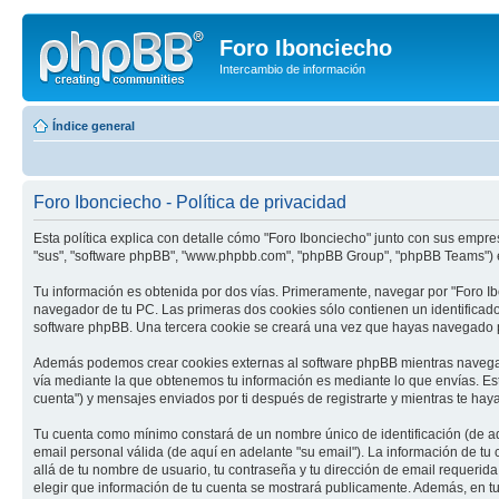
Foro Ibonciecho
Intercambio de información
Índice general
Foro Ibonciecho - Política de privacidad
Esta política explica con detalle cómo "Foro Ibonciecho" junto con sus empresa
"sus", "software phpBB", "www.phpbb.com", "phpBB Group", "phpBB Teams") em
Tu información es obtenida por dos vías. Primeramente, navegar por "Foro I
navegador de tu PC. Las primeras dos cookies sólo contienen un identificador
software phpBB. Una tercera cookie se creará una vez que hayas navegado por
Además podemos crear cookies externas al software phpBB mientras navegas 
vía mediante la que obtenemos tu información es mediante lo que envías. Est
cuenta") y mensajes enviados por ti después de registrarte y mientras te haya
Tu cuenta como mínimo constará de un nombre único de identificación (de aqu
email personal válida (de aquí en adelante "su email"). La información de tu
allá de tu nombre de usuario, tu contraseña y tu dirección de email requerida 
elegir que información de tu cuenta se mostrará publicamente. Además, en tu