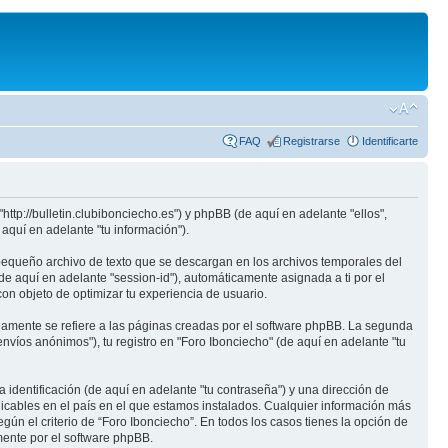
FAQ
Registrarse
Identificarte
http://bulletin.clubibonciecho.es") y phpBB (de aquí en adelante "ellos",
quí en adelante "tu información").
pequeño archivo de texto que se descargan en los archivos temporales del
de aquí en adelante "session-id"), automáticamente asignada a ti por el
on objeto de optimizar tu experiencia de usuario.
amente se refiere a las páginas creadas por el software phpBB. La segunda
víos anónimos"), tu registro en "Foro Ibonciecho" (de aquí en adelante "tu
identificación (de aquí en adelante "tu contraseña") y una dirección de
plicables en el país en el que estamos instalados. Cualquier información más
egún el criterio de “Foro Ibonciecho”. En todos los casos tienes la opción de
mente por el software phpBB.