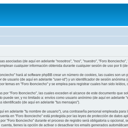
s asociadas (de aquí en adelante "nosotros", "nos", "nuestro", "Foro Ibonciecho", "
plean cualquier información obtenida durante cualquier sesión de uso por ti (de a
bonciecho" hará al software phpBB crear un número de cookies, las cuales son un 
 de usuario (de aquí en adelante "user-id") y un identificador de sesión anónima (
 temas en "Foro Ibonciecho" y se emplea para registrar cuales han sido leídos, c
por "Foro Ibonciecho", las cuales exceden el alcance de este documento que sol
o puede ser, y no limitado a: envíos como usuario anónimo (de aquí en adelante "en
s identificado (de aquí en adelante "tus mensajes").
í en adelante "tu nombre de usuario"), una contraseña personal empleada para la 
 cuenta en "Foro Ibonciecho" está protegida por las leyes de protección de datos a
por "Foro Ibonciecho" durante el proceso de registro será obligatoria u opcional, s
 cuenta, tienes la opción de activar o desactivar los emails generados automática