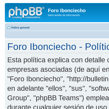
Foro Ibonciecho
Intercambio de información
Índice general
Foro Ibonciecho - Políti
Esta política explica con detall
empresas asociadas (de aquí en 
"Foro Ibonciecho", "http://bullet
en adelante "ellos", "sus", "so
Group", "phpBB Teams") emplean
durante cualquier sesión de uso p