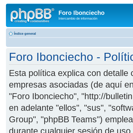
Foro Ibonciecho
Intercambio de información
Índice general
Foro Ibonciecho - Políti
Esta política explica con detall
empresas asociadas (de aquí en 
"Foro Ibonciecho", "http://bullet
en adelante "ellos", "sus", "so
Group", "phpBB Teams") emplean
durante cualquier sesión de uso p