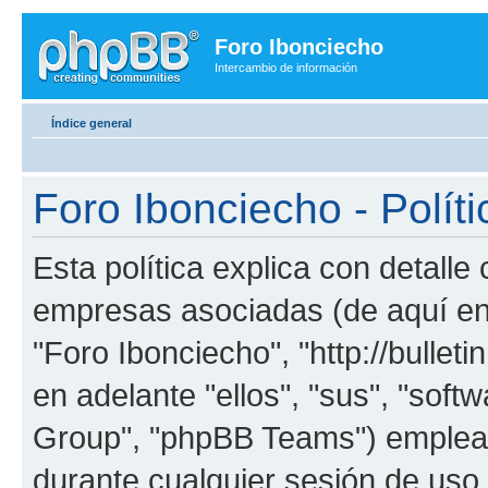
Foro Ibonciecho
Intercambio de información
Índice general
Foro Ibonciecho - Políti
Esta política explica con detall
empresas asociadas (de aquí en 
"Foro Ibonciecho", "http://bullet
en adelante "ellos", "sus", "so
Group", "phpBB Teams") emplean
durante cualquier sesión de uso p