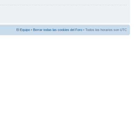
El Equipo
•
Borrar todas las cookies del Foro
• Todos los horarios son UTC