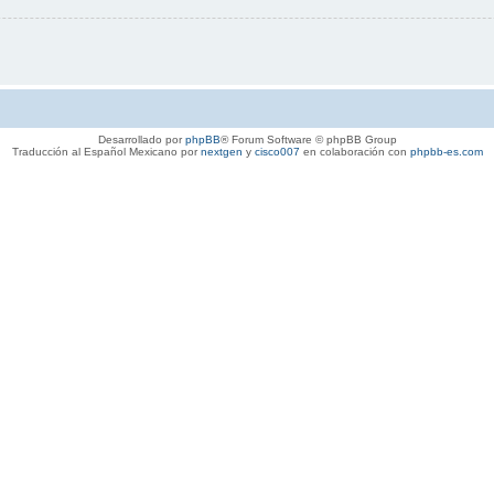
Desarrollado por
phpBB
® Forum Software © phpBB Group
Traducción al Español Mexicano por
nextgen
y
cisco007
en colaboración con
phpbb-es.com