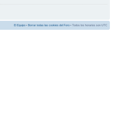
El Equipo
•
Borrar todas las cookies del Foro
• Todos los horarios son UTC