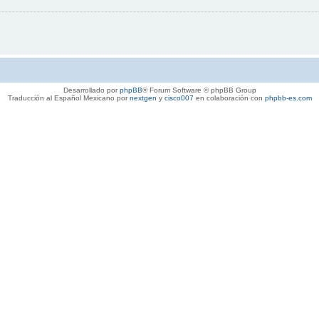
Desarrollado por
phpBB
® Forum Software © phpBB Group
Traducción al Español Mexicano por
nextgen
y
cisco007
en colaboración con
phpbb-es.com