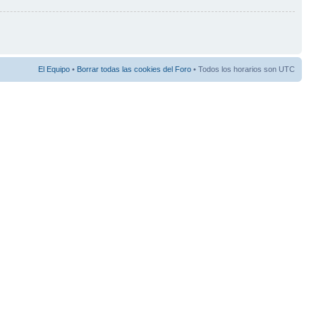
El Equipo
•
Borrar todas las cookies del Foro
• Todos los horarios son UTC