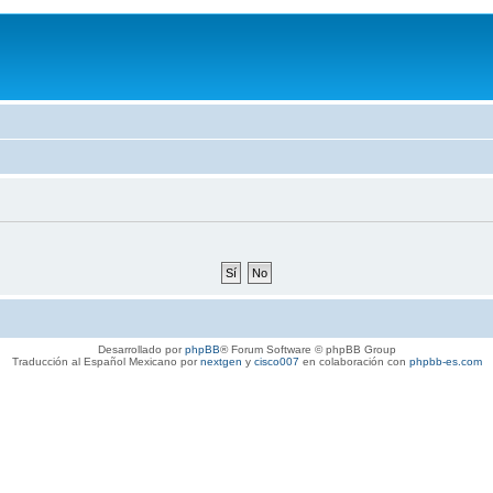
Desarrollado por
phpBB
® Forum Software © phpBB Group
Traducción al Español Mexicano por
nextgen
y
cisco007
en colaboración con
phpbb-es.com