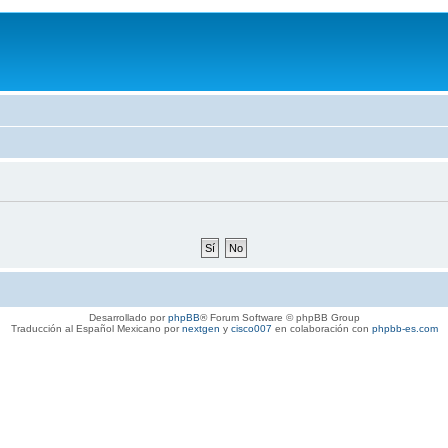
Desarrollado por
phpBB
® Forum Software © phpBB Group
Traducción al Español Mexicano por
nextgen
y
cisco007
en colaboración con
phpbb-es.com