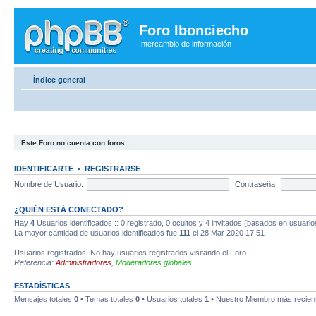
Foro Ibonciecho
Intercambio de información
Índice general
Este Foro no cuenta con foros
IDENTIFICARTE
•
REGISTRARSE
Nombre de Usuario:
Contraseña:
¿QUIÉN ESTÁ CONECTADO?
Hay
4
Usuarios identificados :: 0 registrado, 0 ocultos y 4 invitados (basados en usuario
La mayor cantidad de usuarios identificados fue
111
el 28 Mar 2020 17:51
Usuarios registrados: No hay usuarios registrados visitando el Foro
Referencia:
Administradores
,
Moderadores globales
ESTADÍSTICAS
Mensajes totales
0
• Temas totales
0
• Usuarios totales
1
• Nuestro Miembro más recien