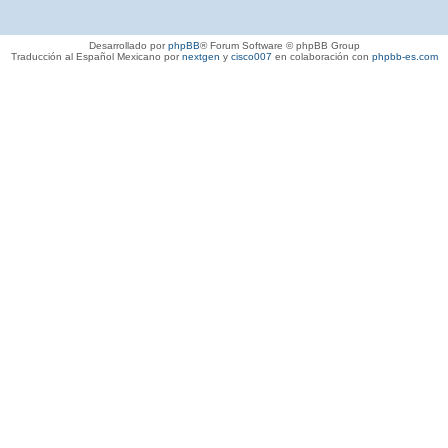
Desarrollado por
phpBB
® Forum Software © phpBB Group
Traducción al Español Mexicano por
nextgen
y
cisco007
en colaboración con
phpbb-es.com