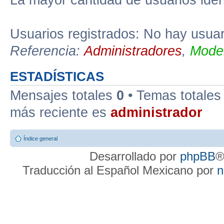
La mayor cantidad de usuarios iden
Usuarios registrados: No hay usuari
Referencia:
Administradores
,
Moder
ESTADÍSTICAS
Mensajes totales
0
• Temas totale
más reciente es
administrador
Índice general
Desarrollado por
phpBB
®
Traducción al Español Mexicano por
n