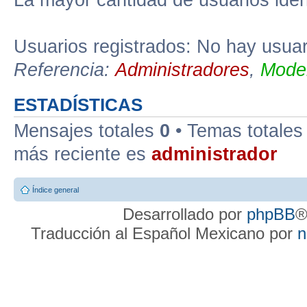
La mayor cantidad de usuarios iden
Usuarios registrados: No hay usuari
Referencia:
Administradores
,
Moder
ESTADÍSTICAS
Mensajes totales
0
• Temas totale
más reciente es
administrador
Índice general
Desarrollado por
phpBB
®
Traducción al Español Mexicano por
n