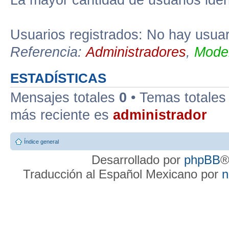
La mayor cantidad de usuarios iden
Usuarios registrados: No hay usuari
Referencia:
Administradores
,
Moder
ESTADÍSTICAS
Mensajes totales
0
• Temas totale
más reciente es
administrador
Índice general
Desarrollado por
phpBB
®
Traducción al Español Mexicano por
n