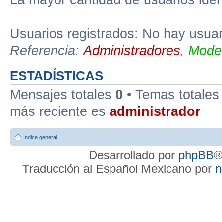
La mayor cantidad de usuarios iden
Usuarios registrados: No hay usuari
Referencia:
Administradores
,
Moder
ESTADÍSTICAS
Mensajes totales
0
• Temas totale
más reciente es
administrador
Índice general
Desarrollado por
phpBB
®
Traducción al Español Mexicano por
n