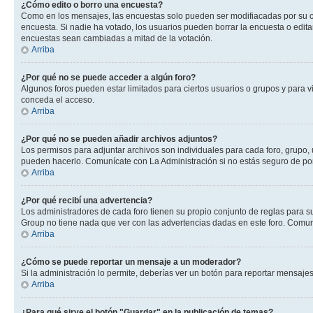
¿Cómo edito o borro una encuesta?
Como en los mensajes, las encuestas solo pueden ser modifiacadas por su cre
encuesta. Si nadie ha votado, los usuarios pueden borrar la encuesta o edit
encuestas sean cambiadas a mitad de la votación.
Arriba
¿Por qué no se puede acceder a algún foro?
Algunos foros pueden estar limitados para ciertos usuarios o grupos y para vi
conceda el acceso.
Arriba
¿Por qué no se pueden añadir archivos adjuntos?
Los permisos para adjuntar archivos son individuales para cada foro, grupo, u
pueden hacerlo. Comunícate con La Administración si no estás seguro de po
Arriba
¿Por qué recibí una advertencia?
Los administradores de cada foro tienen su propio conjunto de reglas para su
Group no tiene nada que ver con las advertencias dadas en este foro. Comuníc
Arriba
¿Cómo se puede reportar un mensaje a un moderador?
Si la administración lo permite, deberías ver un botón para reportar mensajes
Arriba
¿Para qué sirve el botón "Guardar" en la publicación de temas?