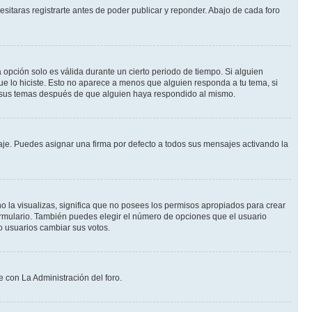
itaras registrarte antes de poder publicar y reponder. Abajo de cada foro
a opción solo es válida durante un cierto periodo de tiempo. Si alguien
ue lo hiciste. Esto no aparece a menos que alguien responda a tu tema, si
r sus temas después de que alguien haya respondido al mismo.
e. Puedes asignar una firma por defecto a todos sus mensajes activando la
o la visualizas, significa que no posees los permisos apropiados para crear
ormulario. También puedes elegir el número de opciones que el usuario
lo usuarios cambiar sus votos.
e con La Administración del foro.