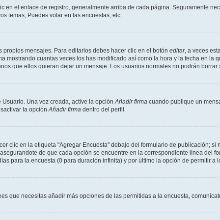
ic en el enlace de registro, generalmente arriba de cada página. Seguramente neces
os temas, Puedes votar en las encuestas, etc.
 propios mensajes. Para editarlos debes hacer clic en el botón
editar
, a veces est
ma mostrando cuantas veces los has modificado así como la hora y la fecha en la q
menos que ellos quieran dejar un mensaje. Los usuarios normales no podrán borra
 Usuario. Una vez creada, active la opción
Añadir firma
cuando publique un mensaj
esactivar la opción
Añadir firma
dentro del perfil.
 clic en la etiqueta "Agregar Encuesta" debajo del formulario de publicación; si n
, asegurandote de que cada opción se encuentre en la correspondiente línea del f
ías para la encuesta (0 para duración infinita) y por último la opción de permitir a 
crees que necesitas añadir más opciones de las permitidas a la encuesta, comunícat