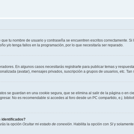
de que tu nombre de usuario y contraseña se encuentren escritos correctamente. Si
eño y/o tenga fallos en la programación, por lo que necesitaría ser reparado.
radores. En algunos casos necesitarás registrarte para publicar temas y respuesta
sonalizada (avatar), mensajes privados, suscripción a grupos de usuarios, etc. T
atos se guardan en una cookie segura, que se elimina al salir de la página o en ci
resar. No es recomendable si accedes al foro desde un PC compartido, e.j. bibliotec
 identificados?
arás la opción
Ocultar mi estado de conexión
. Habilita la opción con
SI
y solamente 