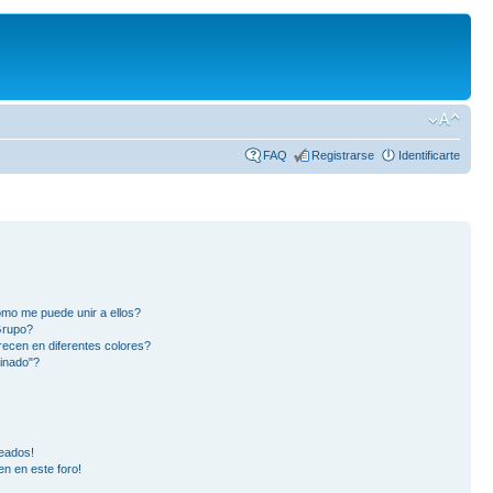
FAQ
Registrarse
Identificarte
mo me puede unir a ellos?
Grupo?
ecen en diferentes colores?
inado"?
eados!
en en este foro!