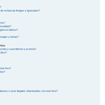
?
de mi lista de Amigos e Ignorados?
oros?
resultado?
gina en blanco?
nsajes y temas?
itos
avorito y suscribirme a un tema?
ífico?
este foro?
ntos?
busos o usos ilegales relacionados con este foro?