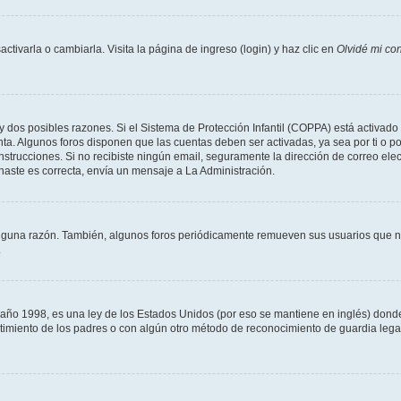
tivarla o cambiarla. Visita la página de ingreso (login) y haz clic en
Olvidé mi co
ay dos posibles razones. Si el Sistema de Protección Infantil (COPPA) está activado 
ta. Algunos foros disponen que las cuentas deben ser activadas, ya sea por ti o po
as instrucciones. Si no recibiste ningún email, seguramente la dirección de correo e
onaste es correcta, envía un mensaje a La Administración.
alguna razón. También, algunos foros periódicamente remueven sus usuarios que no
.
 1998, es una ley de los Estados Unidos (por eso se mantiene en inglés) donde se 
centimiento de los padres o con algún otro método de reconocimiento de guardia lega