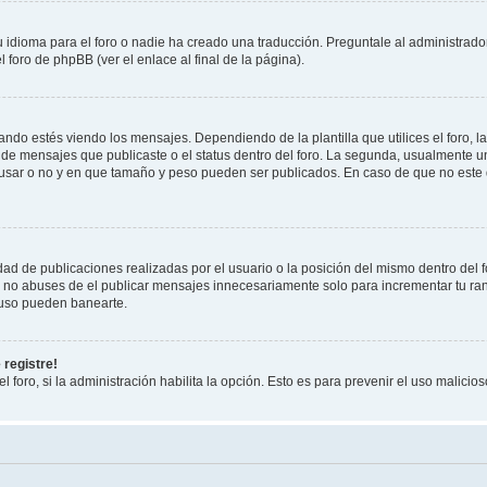
 idioma para el foro o nadie ha creado una traducción. Preguntale al administrador
foro de phpBB (ver el enlace al final de la página).
 estés viendo los mensajes. Dependiendo de la plantilla que utilices el foro, la 
d de mensajes que publicaste o el status dentro del foro. La segunda, usualment
 usar o no y en que tamaño y peso pueden ser publicados. En caso de que no este 
ad de publicaciones realizadas por el usuario o la posición del mismo dentro del 
, no abuses de el publicar mensajes innecesariamente solo para incrementar tu ra
luso pueden banearte.
 registre!
l foro, si la administración habilita la opción. Esto es para prevenir el uso malici