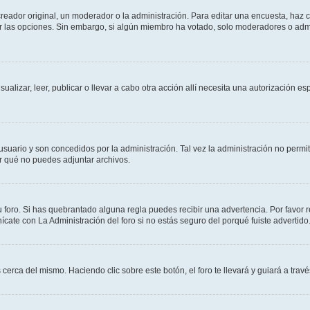
ador original, un moderador o la administración. Para editar una encuesta, haz cl
ar las opciones. Sin embargo, si algún miembro ha votado, solo moderadores o admi
sualizar, leer, publicar o llevar a cabo otra acción allí necesita una autorización
suario y son concedidos por la administración. Tal vez la administración no permite
r qué no puedes adjuntar archivos.
 foro. Si has quebrantado alguna regla puedes recibir una advertencia. Por favor r
ate con La Administración del foro si no estás seguro del porqué fuiste advertido
 cerca del mismo. Haciendo clic sobre este botón, el foro te llevará y guiará a trav