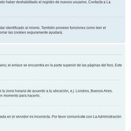
pudo haber deshabilitado el registro de nuevos usuarios. Contacta a La
star identificado al mismo. También proveen funciones como leer el
 borrar las cookies seguramente ayudará.
rio; el enlace se encuentra en la parte superior de las páginas del foro. Este
ne tu zona horaria de acuerdo a tu ubicación, e.j. Londres, Buenos Aires,
uen momento para hacerlo.
nada en el servidor es incorrecta. Por favor comunícate con La Administración