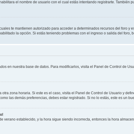
habilitara el nombre de usuario con el cual estás intentando registrarte. También 
s cuales te mantienen autorizado para acceder a determinados recursos del foro y e
habilitado la opción. Si estás teniendo problemas con el ingreso o salida del foro,
ados en nuestra base de datos. Para modificarlos, visita el Panel de Control de Usua
otra zona horaria. Si este es el caso, visita el Panel de Control de Usuario y defi
como las demás preferencias, debes estar registrado. Si no lo estás, este es un b
o!
 de verano establecido, y la hora sigue siendo incorrecta, entonces la hora almace