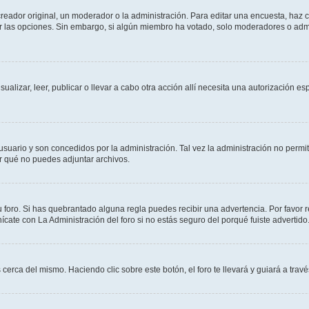
ador original, un moderador o la administración. Para editar una encuesta, haz cl
ar las opciones. Sin embargo, si algún miembro ha votado, solo moderadores o admi
sualizar, leer, publicar o llevar a cabo otra acción allí necesita una autorización
suario y son concedidos por la administración. Tal vez la administración no permite
r qué no puedes adjuntar archivos.
 foro. Si has quebrantado alguna regla puedes recibir una advertencia. Por favor r
ate con La Administración del foro si no estás seguro del porqué fuiste advertido
 cerca del mismo. Haciendo clic sobre este botón, el foro te llevará y guiará a trav