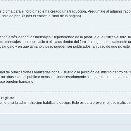
 idioma para el foro o nadie ha creado una traducción. Preguntale al administrador
foro de phpBB (ver el enlace al final de la página).
 estés viendo los mensajes. Dependiendo de la plantilla que utilices el foro, la 
d de mensajes que publicaste o el status dentro del foro. La segunda, usualment
 usar o no y en que tamaño y peso pueden ser publicados. En caso de que no este 
ad de publicaciones realizadas por el usuario o la posición del mismo dentro del 
, no abuses de el publicar mensajes innecesariamente solo para incrementar tu ra
luso pueden banearte.
 registre!
l foro, si la administración habilita la opción. Esto es para prevenir el uso malici