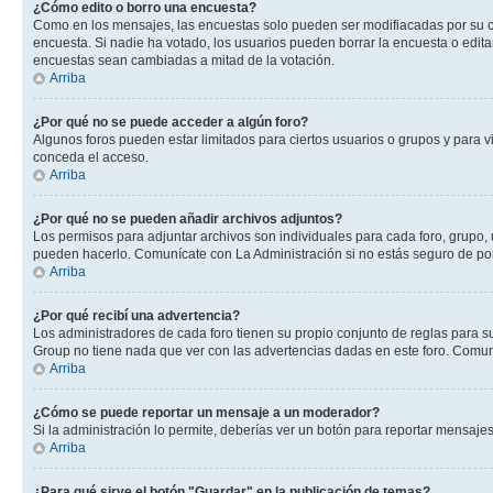
¿Cómo edito o borro una encuesta?
Como en los mensajes, las encuestas solo pueden ser modifiacadas por su cre
encuesta. Si nadie ha votado, los usuarios pueden borrar la encuesta o edit
encuestas sean cambiadas a mitad de la votación.
Arriba
¿Por qué no se puede acceder a algún foro?
Algunos foros pueden estar limitados para ciertos usuarios o grupos y para vi
conceda el acceso.
Arriba
¿Por qué no se pueden añadir archivos adjuntos?
Los permisos para adjuntar archivos son individuales para cada foro, grupo, u
pueden hacerlo. Comunícate con La Administración si no estás seguro de po
Arriba
¿Por qué recibí una advertencia?
Los administradores de cada foro tienen su propio conjunto de reglas para su
Group no tiene nada que ver con las advertencias dadas en este foro. Comuníc
Arriba
¿Cómo se puede reportar un mensaje a un moderador?
Si la administración lo permite, deberías ver un botón para reportar mensajes
Arriba
¿Para qué sirve el botón "Guardar" en la publicación de temas?