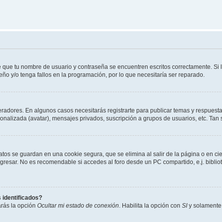
de que tu nombre de usuario y contraseña se encuentren escritos correctamente. Si
eño y/o tenga fallos en la programación, por lo que necesitaría ser reparado.
radores. En algunos casos necesitarás registrarte para publicar temas y respuesta
sonalizada (avatar), mensajes privados, suscripción a grupos de usuarios, etc. T
atos se guardan en una cookie segura, que se elimina al salir de la página o en ci
resar. No es recomendable si accedes al foro desde un PC compartido, e.j. bibliotec
 identificados?
arás la opción
Ocultar mi estado de conexión
. Habilita la opción con
SI
y solamente 