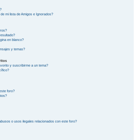
?
de mi lista de Amigos e Ignorados?
oros?
resultado?
gina en blanco?
nsajes y temas?
itos
avorito y suscribirme a un tema?
ífico?
este foro?
ntos?
busos o usos ilegales relacionados con este foro?