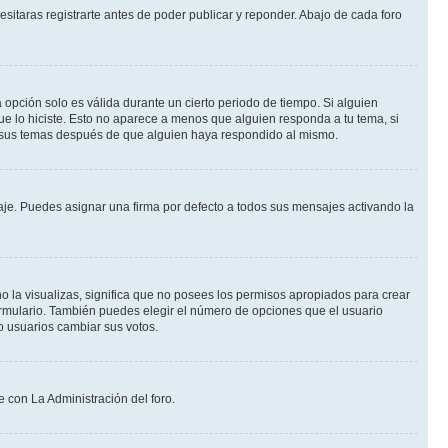
itaras registrarte antes de poder publicar y reponder. Abajo de cada foro
a opción solo es válida durante un cierto periodo de tiempo. Si alguien
ue lo hiciste. Esto no aparece a menos que alguien responda a tu tema, si
r sus temas después de que alguien haya respondido al mismo.
e. Puedes asignar una firma por defecto a todos sus mensajes activando la
o la visualizas, significa que no posees los permisos apropiados para crear
ormulario. También puedes elegir el número de opciones que el usuario
lo usuarios cambiar sus votos.
e con La Administración del foro.