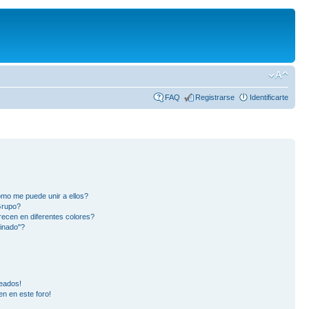
FAQ
Registrarse
Identificarte
mo me puede unir a ellos?
Grupo?
ecen en diferentes colores?
inado"?
eados!
en en este foro!