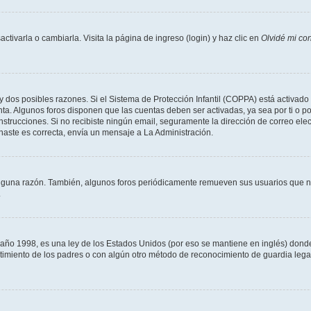
tivarla o cambiarla. Visita la página de ingreso (login) y haz clic en
Olvidé mi co
ay dos posibles razones. Si el Sistema de Protección Infantil (COPPA) está activado 
ta. Algunos foros disponen que las cuentas deben ser activadas, ya sea por ti o po
as instrucciones. Si no recibiste ningún email, seguramente la dirección de correo e
onaste es correcta, envía un mensaje a La Administración.
alguna razón. También, algunos foros periódicamente remueven sus usuarios que no
.
 1998, es una ley de los Estados Unidos (por eso se mantiene en inglés) donde se 
centimiento de los padres o con algún otro método de reconocimiento de guardia lega