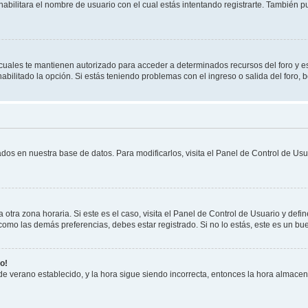
habilitara el nombre de usuario con el cual estás intentando registrarte. También 
s cuales te mantienen autorizado para acceder a determinados recursos del foro y e
habilitado la opción. Si estás teniendo problemas con el ingreso o salida del foro,
ados en nuestra base de datos. Para modificarlos, visita el Panel de Control de Usua
otra zona horaria. Si este es el caso, visita el Panel de Control de Usuario y defi
como las demás preferencias, debes estar registrado. Si no lo estás, este es un b
o!
 de verano establecido, y la hora sigue siendo incorrecta, entonces la hora almace