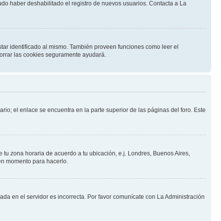
pudo haber deshabilitado el registro de nuevos usuarios. Contacta a La
star identificado al mismo. También proveen funciones como leer el
 borrar las cookies seguramente ayudará.
rio; el enlace se encuentra en la parte superior de las páginas del foro. Este
ne tu zona horaria de acuerdo a tu ubicación, e.j. Londres, Buenos Aires,
uen momento para hacerlo.
nada en el servidor es incorrecta. Por favor comunícate con La Administración