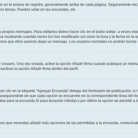
ic en el enlace de registro, generalmente arriba de cada página. Seguramente neces
os temas, Puedes votar en las encuestas, etc.
 propios mensajes. Para editarlos debes hacer clic en el botón
editar
, a veces est
ma mostrando cuantas veces los has modificado así como la hora y la fecha en la q
menos que ellos quieran dejar un mensaje. Los usuarios normales no podrán borra
 Usuario. Una vez creada, active la opción
Añadir firma
cuando publique un mensaj
esactivar la opción
Añadir firma
dentro del perfil.
 clic en la etiqueta "Agregar Encuesta" debajo del formulario de publicación; si n
, asegurandote de que cada opción se encuentre en la correspondiente línea del f
ías para la encuesta (0 para duración infinita) y por último la opción de permitir a 
crees que necesitas añadir más opciones de las permitidas a la encuesta, comunícat